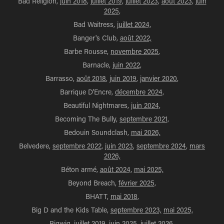
Bad Religion,
juin 2018
,
juillet 2019
,
juillet 2023
,
août 2023
,
juin
2025
,
Bad Waitress,
juillet 2024,
Banger's Club,
août 2022,
Barbe Rousse,
novembre 2025
,
Barnacle,
juin 2022,
Barrasso,
août 2018
,
juin 2019
,
janvier 2020
,
Barrique D'Encre,
décembre 2024,
Beautiful Nightmares,
juin 2024,
Becoming The Bully,
septembre 2021,
Bedouin Soundclash,
mai 2026,
Belvedere,
septembre 2022,
juin 2023
,
septembre 2024
,
mars
2026,
Béton armé,
août 2024,
mai 2025,
Beyond Breach,
février 2025,
BHATT,
mai 2018
,
Big D and the Kids Table,
septembre 2023,
mai 2025,
Bigwig,
juillet 2019
,
juin 2025
,
juillet 2026,