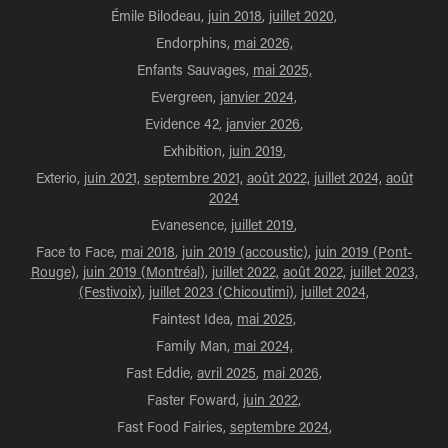
Émile Bilodeau,
juin 2018
,
juillet 2020,
Endorphins,
mai 2026,
Enfants Sauvages,
mai 2025,
Evergreen,
janvier 2024,
Evidence 42,
janvier 2026
,
Exhibition,
juin 2019
,
Exterio,
juin 2021,
septembre 2021,
août 2022,
juillet 2024,
août
2024
Evanesence,
juillet 2019
,
Face to Face,
mai 2018
,
juin 2019 (accoustic)
,
juin 2019 (Pont-
Rouge)
,
juin 2019 (Montréal)
,
juillet 2022,
août 2022,
juillet 2023,
(Festivoix)
,
juillet 2023 (Chicoutimi)
,
juillet 2024,
Faintest Idea,
mai 2025,
Family Man,
mai 2024,
Fast Eddie,
avril 2025
,
mai 2026,
Faster Foward,
juin 2022,
Fast Food Fairies,
septembre 2024
,