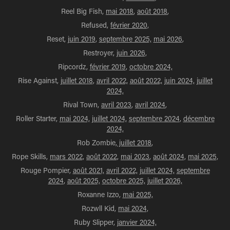
Reel Big Fish,
mai 2018
,
août 2018
,
Refused,
février 2020,
Reset,
juin 2019
,
septembre 2025,
mai 2026
,
Restroyer,
juin 2026,
Ripcordz,
février 2019
,
octobre 2024,
Rise Against,
juillet 2018
,
avril 2022,
août 2022,
juin 2024,
juillet
2024,
Rival Town,
avril 2023
,
avril 2024
,
Roller Starter,
mai 2024,
juillet 2024,
septembre 2024
,
décembre
2024,
Rob Zombie,
juillet 2018
,
Rope Skills,
mars 2022,
août 2022,
mai 2023
,
août 2024,
mai 2025,
Rouge Pompier,
août 2021,
avril 2022,
juillet 2024,
septembre
2024
,
août 2025,
octobre 2025,
juillet 2026,
Roxanne Izzo,
mai 2025,
Rozwll Kid,
mai 2024,
Ruby Slipper,
janvier 2024,