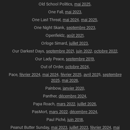
Old School Politics,
mai 2025,
One Fall,
mai 2023
,
One Last Threat,
mai 2024,
mai 2025,
One Night Skank,
septembre 2023,
Openfieldz,
août 2021,
Orloge Simard,
juillet 2023
,
Our Darkest Days,
septembre 2021,
juin 2022,
octobre 2022,
Our Lady Peace,
septembre 2019
,
Out of Order,
octobre 2024,
Pace,
février 2024,
mai 2024,
février 2025,
avril 202
5,
septembre
2025,
mai 2026,
Painbow,
janvier 2020,
Panther,
décembre 2024,
Papa Roach,
mars 2022,
juillet 2026
,
PasMort,
mars 2022,
décembre 2024,
Paul Piché,
juin 2018
,
Peanut Butter Sunday,
mai 2023
,
juillet 2023
,
février 2024,
mai