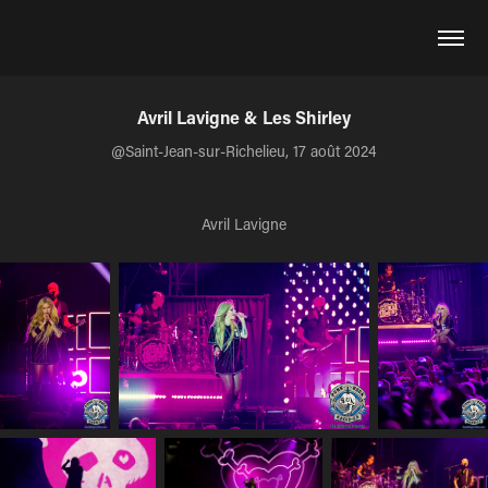
Avril Lavigne & Les Shirley
@Saint-Jean-sur-Richelieu, 17 août 2024
Avril Lavigne